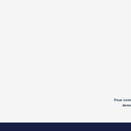
Pour conna
donné