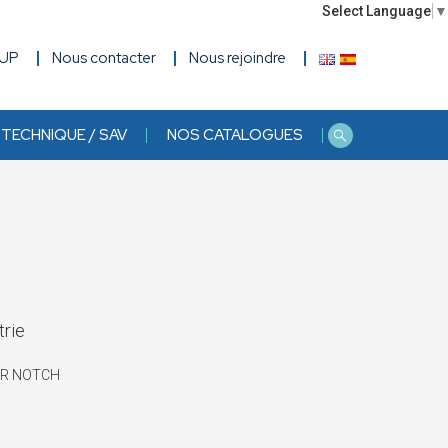
Select Language
▼
OUP
Nous contacter
Nous rejoindre
TECHNIQUE / SAV
NOS CATALOGUES
trie
KR NOTCH