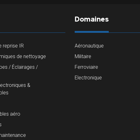
Domaines
 reprise IR
Aéronautique
imiques de nettoyage
Militaire
es / Éclairages /
Ferroviaire
s
Electronique
lectroniques &
les
les aéro
s
maintenance