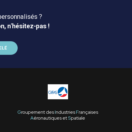
personnalisés ?
n, n’hésitez-pas !
G
roupement des
I
ndustries
F
rançaises
A
éronautiques et
S
patiale