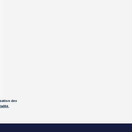
isation des
alité.