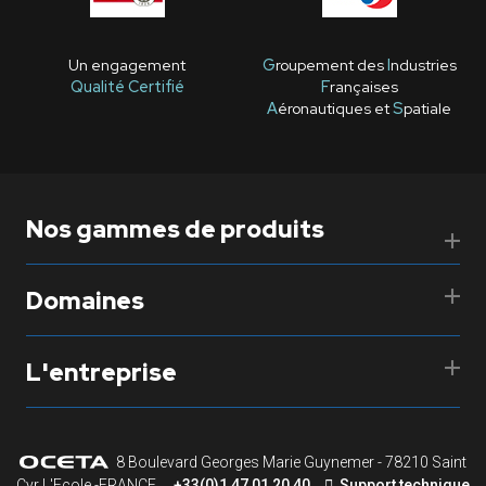
Un engagement
G
roupement des
I
ndustries
Qualité Certifié
F
rançaises
A
éronautiques et
S
patiale
Nos gammes de produits
Domaines
L'entreprise
8 Boulevard Georges Marie Guynemer - 78210 Saint
Cyr L'Ecole -FRANCE
+33(0)1 47 01 20 40
Support technique