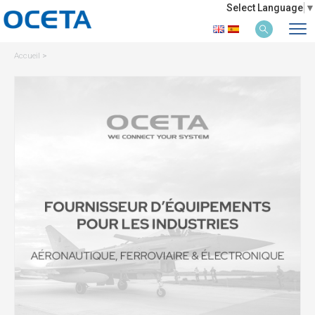
Select Language
▼
Accueil
>