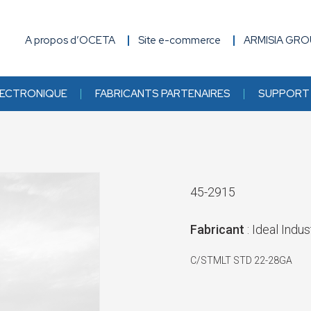
A propos d’OCETA
Site e-commerce
ARMISIA GR
ECTRONIQUE
FABRICANTS PARTENAIRES
SUPPORT 
45-2915
Fabricant
: Ideal Indus
C/STMLT STD 22-28GA