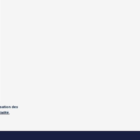
isation des
alité.