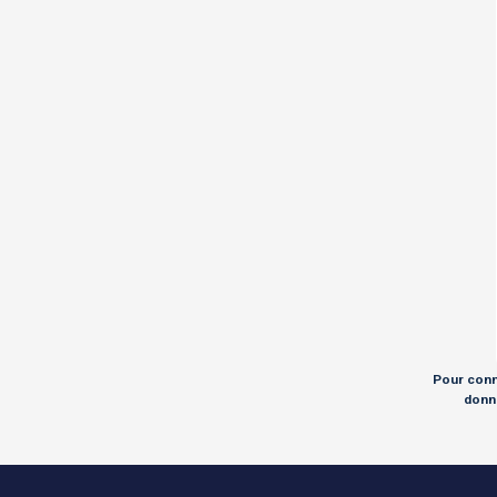
Pour conna
donné