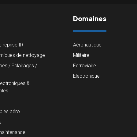
Domaines
 reprise IR
Aéronautique
imiques de nettoyage
Militaire
es / Éclairages /
Ferroviaire
s
Electronique
lectroniques &
les
les aéro
s
maintenance