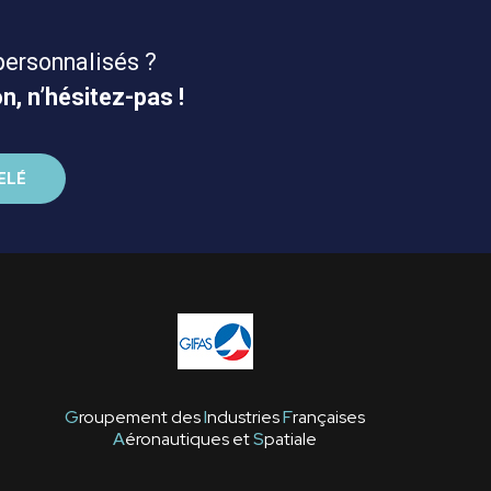
personnalisés ?
n, n’hésitez-pas !
G
roupement des
I
ndustries
F
rançaises
A
éronautiques et
S
patiale