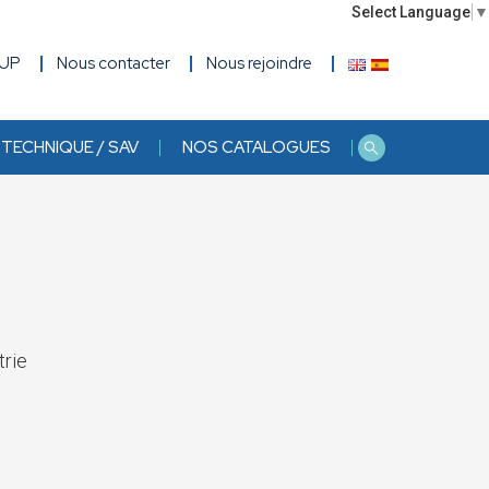
Select Language
▼
OUP
Nous contacter
Nous rejoindre
TECHNIQUE / SAV
NOS CATALOGUES
trie