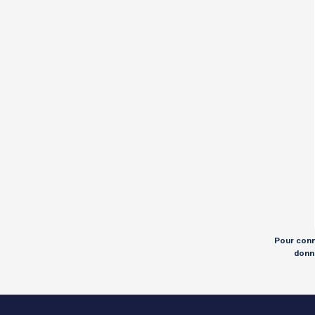
Pour conna
donné