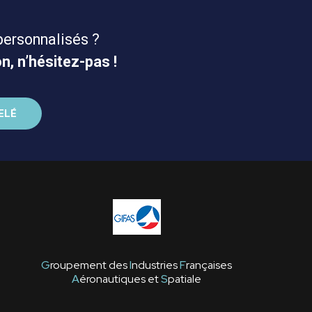
personnalisés ?
n, n’hésitez-pas !
G
roupement des
I
ndustries
F
rançaises
A
éronautiques et
S
patiale