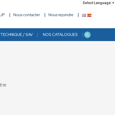
Select Language
▼
OUP
Nous contacter
Nous rejoindre
TECHNIQUE / SAV
NOS CATALOGUES
trie