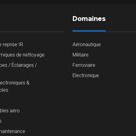
Domaines
 reprise IR
Aéronautique
imiques de nettoyage
Militaire
es / Éclairages /
Ferroviaire
s
Electronique
lectroniques &
les
les aéro
s
maintenance