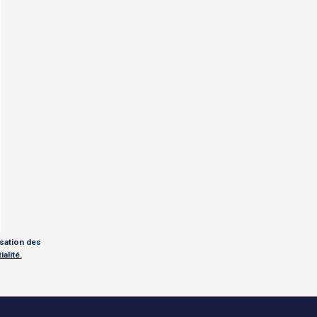
isation des
alité.