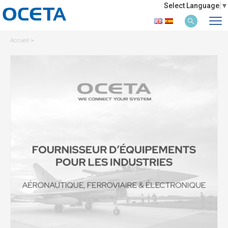
Select Language
▼
Accueil
>