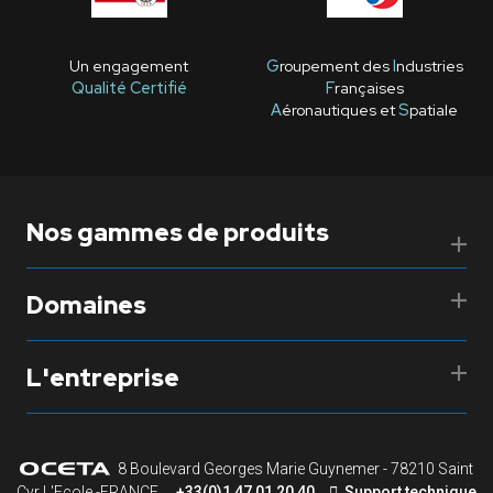
Un engagement
G
roupement des
I
ndustries
Qualité Certifié
F
rançaises
A
éronautiques et
S
patiale
Nos gammes de produits
Domaines
L'entreprise
8 Boulevard Georges Marie Guynemer - 78210 Saint
Cyr L'Ecole -FRANCE
+33(0)1 47 01 20 40
Support technique