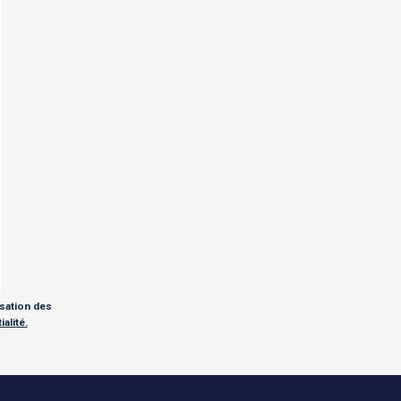
isation des
alité.