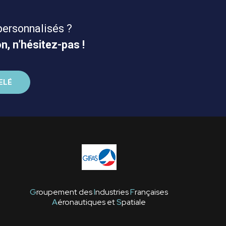
personnalisés ?
n, n’hésitez-pas !
G
roupement des
I
ndustries
F
rançaises
A
éronautiques et
S
patiale