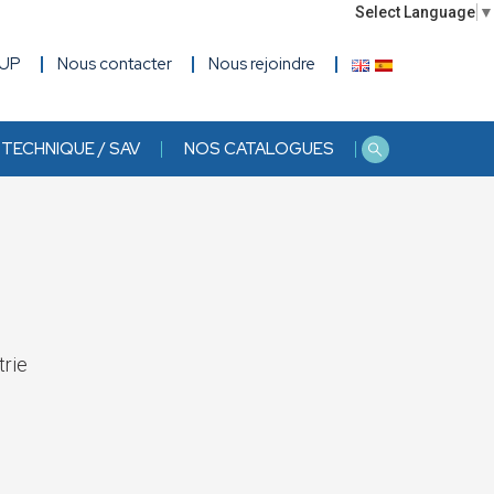
Select Language
▼
OUP
Nous contacter
Nous rejoindre
TECHNIQUE / SAV
NOS CATALOGUES
trie