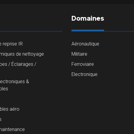
Domaines
 reprise IR
Aéronautique
imiques de nettoyage
Militaire
es / Éclairages /
Ferroviaire
s
Electronique
lectroniques &
les
les aéro
s
maintenance