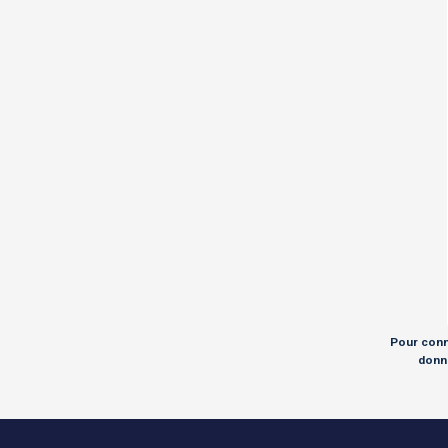
Pour conna
donné