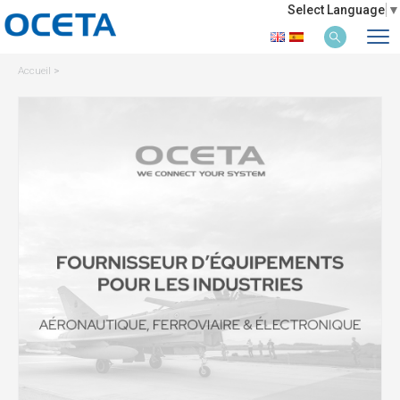
Select Language
▼
Accueil
>