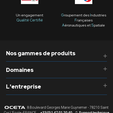
Un engagement
G
roupement des
I
ndustries
Qualité Certifié
F
rançaises
A
éronautiques et
S
patiale
Nos gammes de produits
Domaines
L'entreprise
8 Boulevard Georges Marie Guynemer - 78210 Saint
Cyr L'Ecole -FRANCE
+33(0)1 47 01 20 40
Support technique