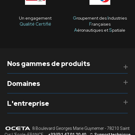
Un engagement
G
roupement des
I
ndustries
Qualité Certifié
F
rançaises
A
éronautiques et
S
patiale
Nos gammes de produits
Domaines
L'entreprise
8 Boulevard Georges Marie Guynemer - 78210 Saint
Cyr L'Ecole -FRANCE
+33(0)1 47 01 20 40
Support technique