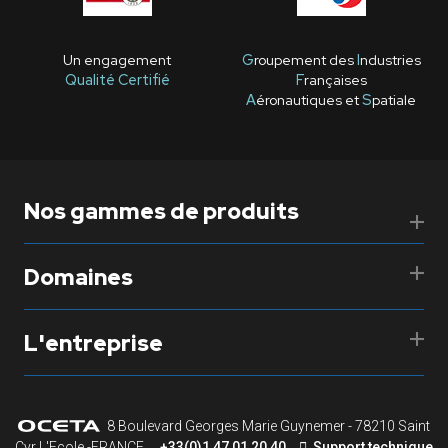
Un engagement
G
roupement des
I
ndustries
Qualité Certifié
F
rançaises
A
éronautiques et
S
patiale
Nos gammes de produits
Domaines
L'entreprise
8 Boulevard Georges Marie Guynemer - 78210 Saint
Cyr L'Ecole -FRANCE
+33(0)1 47 01 20 40
Support technique