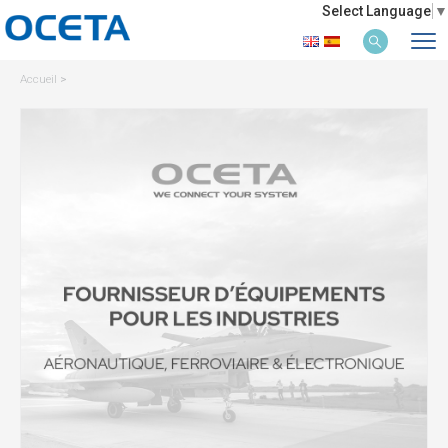
Select Language
▼
Accueil
>