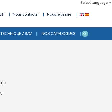
Select Language
▼
OUP
Nous contacter
Nous rejoindre
TECHNIQUE / SAV
NOS CATALOGUES
trie
6W