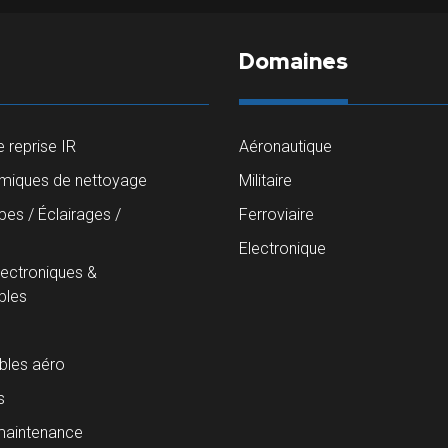
Domaines
 reprise IR
Aéronautique
imiques de nettoyage
Militaire
es / Éclairages /
Ferroviaire
s
Electronique
lectroniques &
les
les aéro
s
maintenance