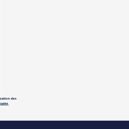
isation des
alité.