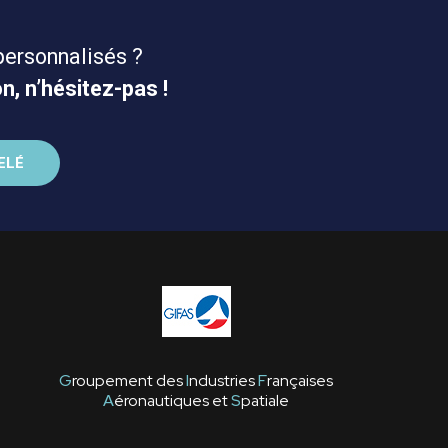
personnalisés ?
n, n’hésitez-pas !
G
roupement des
I
ndustries
F
rançaises
A
éronautiques et
S
patiale