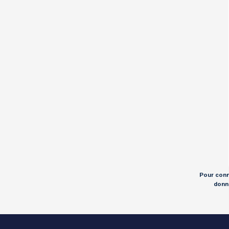
Pour conna
donné