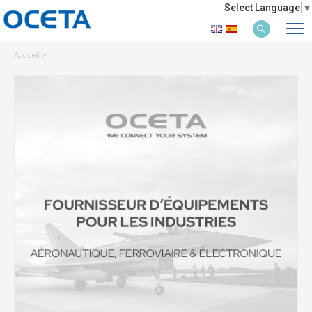
Select Language
▼
Accueil
>