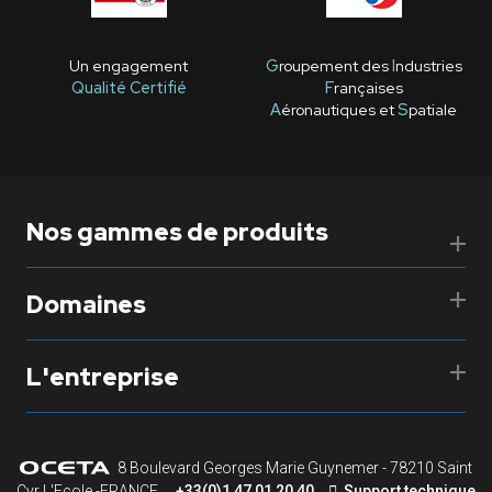
Un engagement
G
roupement des
I
ndustries
Qualité Certifié
F
rançaises
A
éronautiques et
S
patiale
Nos gammes de produits
Domaines
L'entreprise
8 Boulevard Georges Marie Guynemer - 78210 Saint
Cyr L'Ecole -FRANCE
+33(0)1 47 01 20 40
Support technique