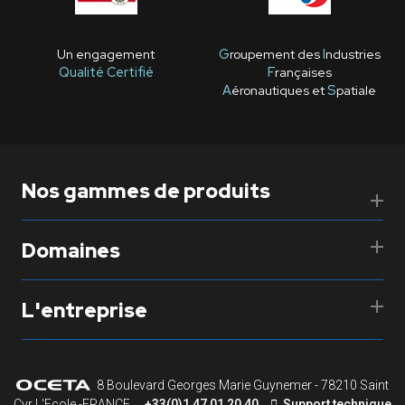
Un engagement
G
roupement des
I
ndustries
Qualité Certifié
F
rançaises
A
éronautiques et
S
patiale
Nos gammes de produits
Domaines
L'entreprise
8 Boulevard Georges Marie Guynemer - 78210 Saint
Cyr L'Ecole -FRANCE
+33(0)1 47 01 20 40
Support technique