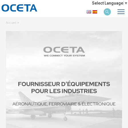
Select Language
▼
Accueil
>