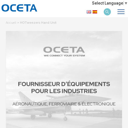
Select Language
▼
Accueil
>
HOTweezers Hand Unit