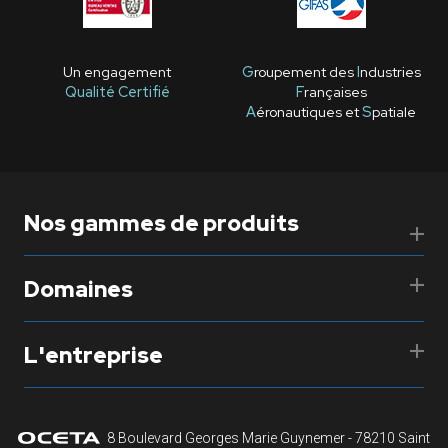
Un engagement
G
roupement des
I
ndustries
Qualité Certifié
F
rançaises
A
éronautiques et
S
patiale
Nos gammes de produits
Domaines
L'entreprise
8 Boulevard Georges Marie Guynemer - 78210 Saint