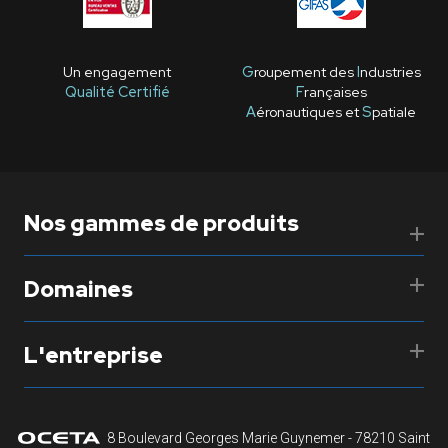
Un engagement
G
roupement des
I
ndustries
Qualité Certifié
F
rançaises
A
éronautiques et
S
patiale
Nos gammes de produits
Domaines
L'entreprise
8 Boulevard Georges Marie Guynemer - 78210 Saint