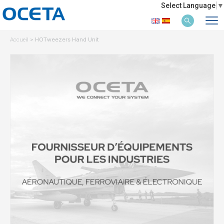
Select Language
▼
Accueil
>
HOTweezers Hand Unit