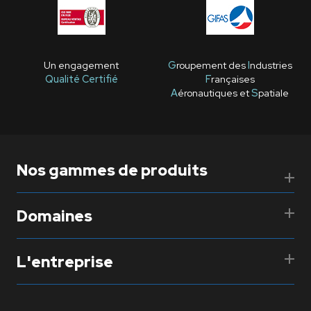
Un engagement
G
roupement des
I
ndustries
Qualité Certifié
F
rançaises
A
éronautiques et
S
patiale
Nos gammes de produits
Domaines
L'entreprise