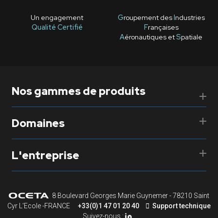
Un engagement
G
roupement des
I
ndustries
Qualité Certifié
F
rançaises
A
éronautiques et
S
patiale
Nos gammes de produits
Domaines
L'entreprise
8 Boulevard Georges Marie Guynemer - 78210 Saint
Cyr L'Ecole -FRANCE
+33(0)1 47 01 20 40
Support technique
Suivez-nous :