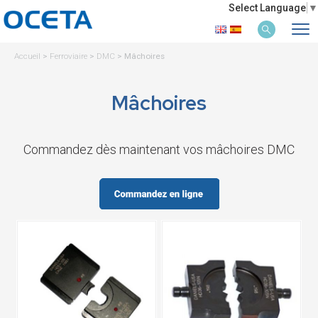
Select Language
▼
Accueil
>
Ferroviaire
>
DMC
>
Mâchoires
Mâchoires
Commandez dès maintenant vos mâchoires DMC