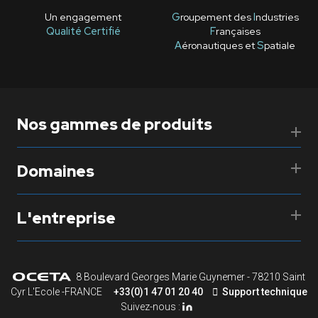
Un engagement
G
roupement des
I
ndustries
Qualité Certifié
F
rançaises
A
éronautiques et
S
patiale
Nos gammes de produits
Domaines
L'entreprise
8 Boulevard Georges Marie Guynemer - 78210 Saint
Cyr L'Ecole -FRANCE
+33(0)1 47 01 20 40
Support technique
Suivez-nous :