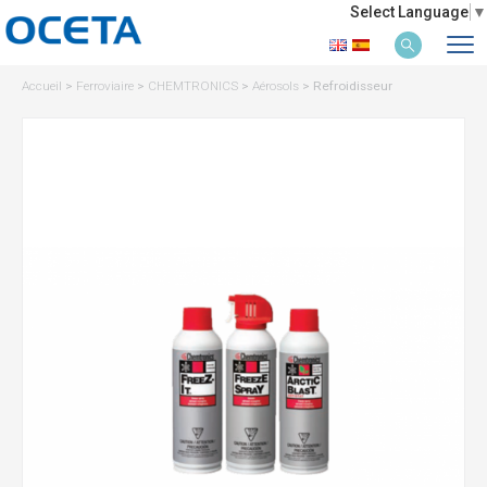
Select Language
▼
Accueil
>
Ferroviaire
>
CHEMTRONICS
>
Aérosols
>
Refroidisseur