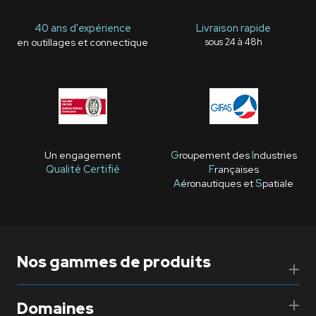
40 ans d'expérience
Livraison rapide
en outillages et connectique
sous 24 à 48h
Un engagement
G
roupement des
I
ndustries
Qualité Certifié
F
rançaises
A
éronautiques et
S
patiale
Nos gammes de produits
Domaines