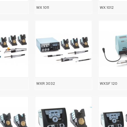
WX 1011
WX 1012
WXR 3032
WXSF 120