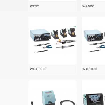
WXD2
WX 1010
WXR 3030
WXR 3031