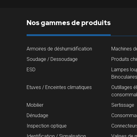
Nos gammes de produits
Armoires de déshumidification
Machines de
Soudage / Dessoudage
Produits ch
ESD
Lampes loup
Binoculaire
Etuves / Enceintes climatiques
Outillages é
consommab
Mobilier
Sertissage
Dénudage
Consommab
Inspection optique
Connecteur
Identification / Signalisation
Valises de 