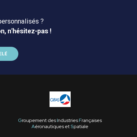
personnalisés ?
n, n’hésitez-pas !
G
roupement des
I
ndustries
F
rançaises
A
éronautiques et
S
patiale