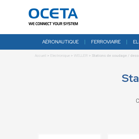
AÉRONAUTIQUE
FERROVIAIRE
EL
Accueil
>
Electronique
>
WELLER
>
Stations de soudage / des
Sta
C