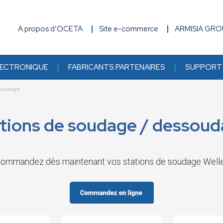
A propos d’OCETA
Site e-commerce
ARMISIA GR
ECTRONIQUE
FABRICANTS PARTENAIRES
SUPPORT 
soudage
tions de soudage / dessou
ommandez dès maintenant vos stations de soudage Well