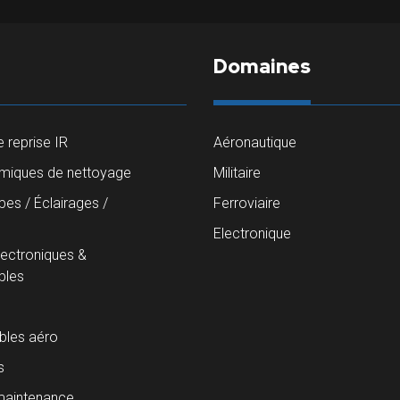
Domaines
 reprise IR
Aéronautique
imiques de nettoyage
Militaire
es / Éclairages /
Ferroviaire
s
Electronique
lectroniques &
les
les aéro
s
maintenance