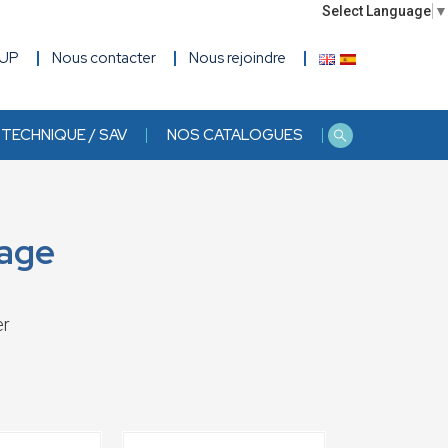
Select Language
▼
OUP
Nous contacter
Nous rejoindre
TECHNIQUE / SAV
NOS CATALOGUES
dage
er