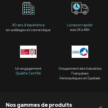
40 ans d'expérience
Livraison rapide
en outillages et connectique
sous 24 à 48h
Un engagement
G
roupement des
I
ndustries
Qualité Certifié
F
rançaises
A
éronautiques et
S
patiale
Nos gammes de produits