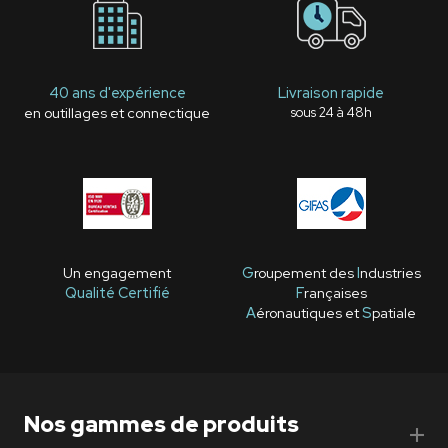
40 ans d'expérience
Livraison rapide
en outillages et connectique
sous 24 à 48h
Un engagement
G
roupement des
I
ndustries
Qualité Certifié
F
rançaises
A
éronautiques et
S
patiale
Nos gammes de produits