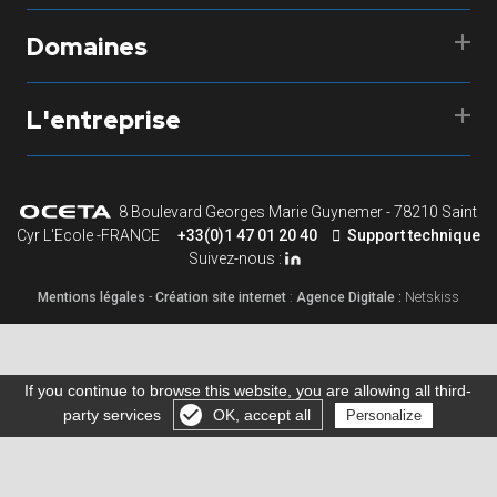
Domaines
L'entreprise
8 Boulevard Georges Marie Guynemer - 78210 Saint
Cyr L'Ecole -FRANCE
+33(0)1 47 01 20 40
Support technique
Suivez-nous :
Mentions légales
-
Création site internet
:
Agence Digitale :
Netskiss
If you continue to browse this website, you are allowing all third-
party services
OK, accept all
Personalize
Gérer les cookies