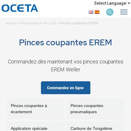
Select Language
▼
Accueil
>
Electronique
>
WELLER
>
Pinces coupantes EREM
Pinces coupantes EREM
Commandez dès maintenant vos pinces coupantes
EREM Weller
Pinces coupantes à
Pinces coupantes
écartement
pneumatiques
Application spéciale
Carbure de Tungstène