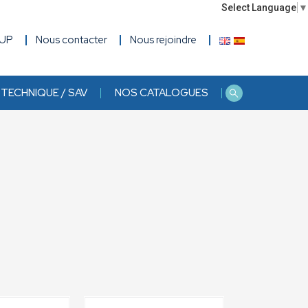
Select Language
▼
OUP
Nous contacter
Nous rejoindre
TECHNIQUE / SAV
NOS CATALOGUES