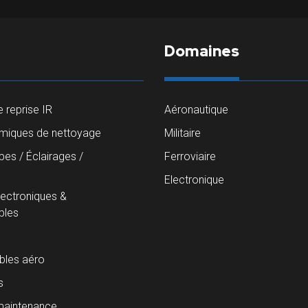
Domaines
 reprise IR
Aéronautique
imiques de nettoyage
Militaire
es / Éclairages /
Ferroviaire
s
Electronique
lectroniques &
les
les aéro
s
maintenance