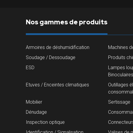
Nos gammes de produits
Armoires de déshumidification
Machines de
Soudage / Dessoudage
Produits ch
ESD
Lampes loup
Binoculaire
Etuves / Enceintes climatiques
Outillages é
consommab
Mobilier
Sertissage
Dénudage
Consommab
Inspection optique
Connecteur
Identification / Signalisation
Valises de 