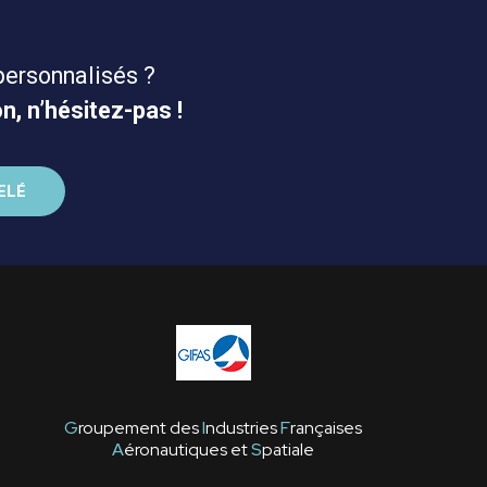
personnalisés ?
n, n’hésitez-pas !
G
roupement des
I
ndustries
F
rançaises
A
éronautiques et
S
patiale