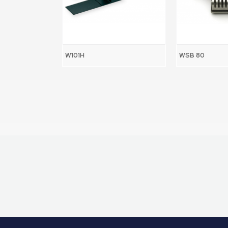
W101H
WSB 80