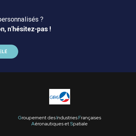
personnalisés ?
n, n’hésitez-pas !
G
roupement des
I
ndustries
F
rançaises
A
éronautiques et
S
patiale