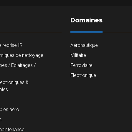
Domaines
 reprise IR
Aéronautique
imiques de nettoyage
Militaire
es / Éclairages /
Ferroviaire
s
Electronique
lectroniques &
les
les aéro
s
maintenance