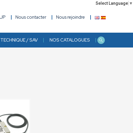
Select Language
▼
OUP
Nous contacter
Nous rejoindre
TECHNIQUE / SAV
NOS CATALOGUES