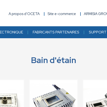
A propos d’OCETA
Site e-commerce
ARMISIA GR
ECTRONIQUE
FABRICANTS PARTENAIRES
SUPPORT 
Bain d'étain