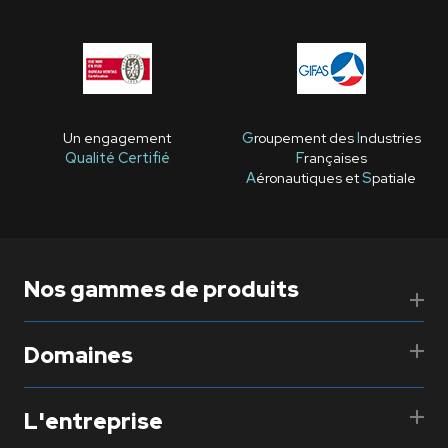
Un engagement
G
roupement des
I
ndustries
Qualité Certifié
F
rançaises
A
éronautiques et
S
patiale
Nos gammes de produits
Domaines
L'entreprise