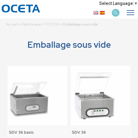
Select Language
▼
Accueil
>
Electronique
>
TOTECH
>
Emballage sous vide
Emballage sous vide
SDV 36 basic
SDV 36