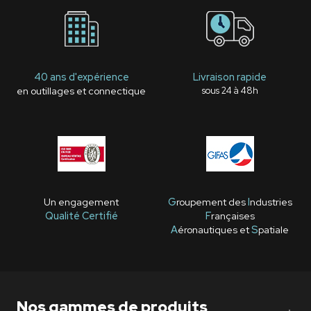
40 ans d'expérience
Livraison rapide
en outillages et connectique
sous 24 à 48h
Un engagement
G
roupement des
I
ndustries
Qualité Certifié
F
rançaises
A
éronautiques et
S
patiale
Nos gammes de produits