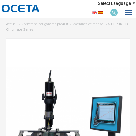
Select Language
▼
Accueil
>
Recherche par gamme produit
>
Machines de reprise IR
>
PDR IR-C3
Chipmate Series