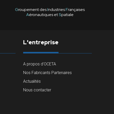
G
roupement des
I
ndustries
F
rançaises
A
éronautiques et
S
patiale
L'entreprise
A propos d'OCETA
Nos Fabricants Partenaires
Actualités
Nous contacter