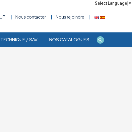
Select Language
▼
OUP
Nous contacter
Nous rejoindre
TECHNIQUE / SAV
NOS CATALOGUES