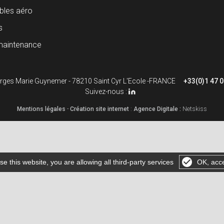
les aéro
s
maintenance
rges Marie Guynemer - 78210 Saint Cyr L'Ecole -FRANCE
+33(0)1 47 0
Suivez-nous :
Mentions légales
-
Création site internet
:
Agence Digitale :
Netskiss
se this website, you are allowing all third-party services
OK, acce