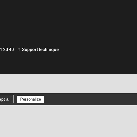
1 20 40
Support technique
pt all
Personalize
Gérer les cookies