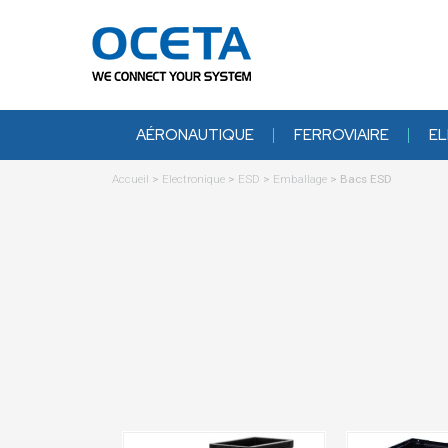
AÉRONAUTIQUE
FERROVIAIRE
EL
Accueil
>
Electronique
>
ESD
>
Emballage
>
Bacs ESD