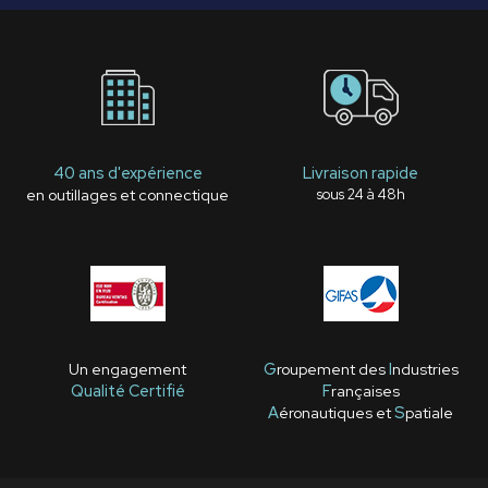
40 ans d'expérience
Livraison rapide
en outillages et connectique
sous 24 à 48h
Un engagement
G
roupement des
I
ndustries
Qualité Certifié
F
rançaises
A
éronautiques et
S
patiale