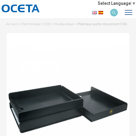
Select Language
▼
Accueil
>
Electronique
>
ESD
>
Bureautique
>
Plateaux porte document ESD