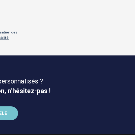
isation des
alité.
personnalisés ?
n, n’hésitez-pas !