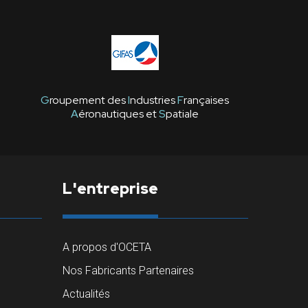
G
roupement des
I
ndustries
F
rançaises
A
éronautiques et
S
patiale
L'entreprise
A propos d'OCETA
Nos Fabricants Partenaires
Actualités