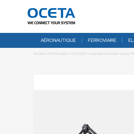
AÉRONAUTIQUE
FERROVIAIRE
EL
Accueil
>
Electronique
>
DAYLIGHT
>
Lampes & lampes loupes 