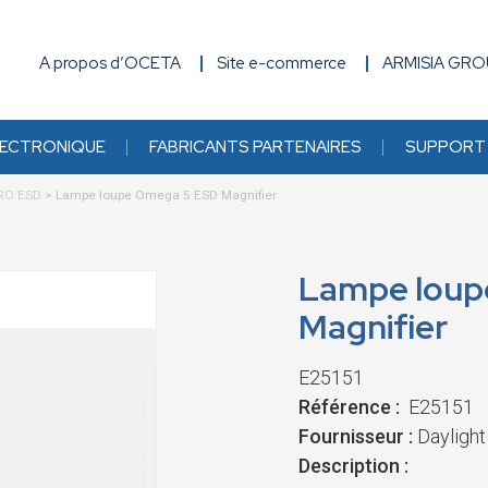
A propos d’OCETA
Site e-commerce
ARMISIA GR
ECTRONIQUE
FABRICANTS PARTENAIRES
SUPPORT 
PRO ESD
>
Lampe loupe Omega 5 ESD Magnifier
Lampe loup
Magnifier
E25151
Référence :
E25151
Fournisseur :
Dayligh
Description :