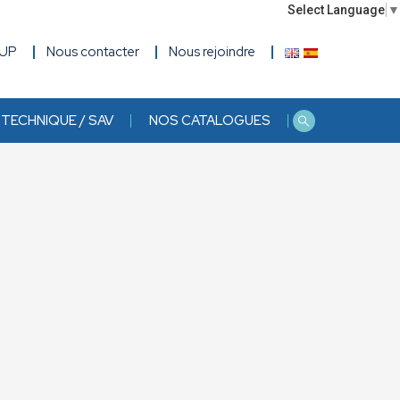
Select Language
▼
OUP
Nous contacter
Nous rejoindre
TECHNIQUE / SAV
NOS CATALOGUES