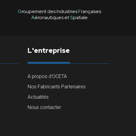
G
roupement des
I
ndustries
F
rançaises
A
éronautiques et
S
patiale
L'entreprise
A propos d'OCETA
Nos Fabricants Partenaires
Actualités
Nous contacter