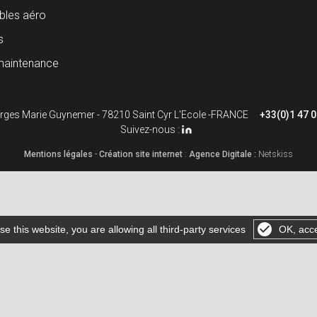
les aéro
s
maintenance
rges Marie Guynemer - 78210 Saint Cyr L'Ecole -FRANCE
+33(0)1 47 0
Suivez-nous :
Mentions légales
-
Création site internet
:
Agence Digitale :
Netskiss
se this website, you are allowing all third-party services
OK, acce