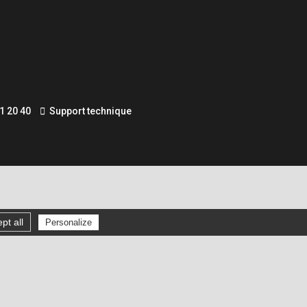
1 20 40
Support technique
pt all
Personalize
Gérer les cookies