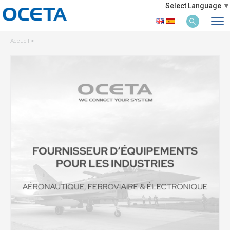
Select Language
▼
Accueil
>