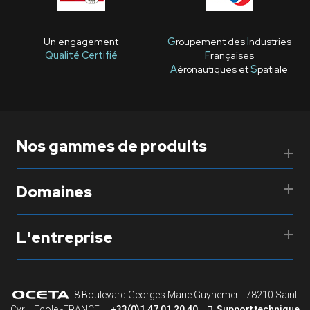
Un engagement
G
roupement des
I
ndustries
Qualité Certifié
F
rançaises
A
éronautiques et
S
patiale
Nos gammes de produits
Domaines
L'entreprise
8 Boulevard Georges Marie Guynemer - 78210 Saint
Cyr L'Ecole -FRANCE
+33(0)1 47 01 20 40
Support technique