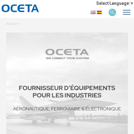
Select Language
▼
Accueil
>