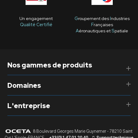
Un engagement
G
roupement des
I
ndustries
Qualité Certifié
F
rançaises
A
éronautiques et
S
patiale
Nos gammes de produits
Domaines
L'entreprise
8 Boulevard Georges Marie Guynemer - 78210 Saint
Cyr L'Ecole -FRANCE
+33(0)1 47 01 20 40
Support technique