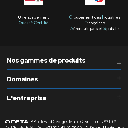
Un engagement
G
roupement des
I
ndustries
Qualité Certifié
F
rançaises
A
éronautiques et
S
patiale
Nos gammes de produits
Domaines
L'entreprise
8 Boulevard Georges Marie Guynemer - 78210 Saint
Cyr L'Ecole -FRANCE
+33(0)1 47 01 20 40
Support technique