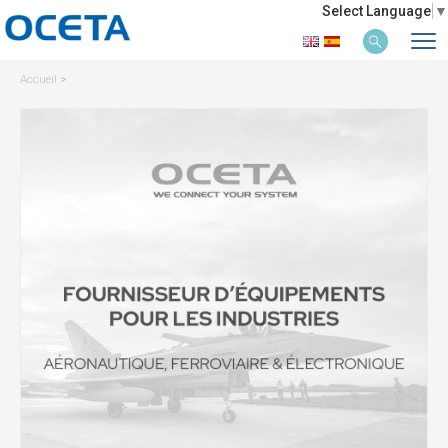
Select Language
▼
Accueil
>