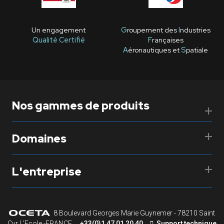
Un engagement
G
roupement des
I
ndustries
Qualité Certifié
F
rançaises
A
éronautiques et
S
patiale
Nos gammes de produits
Domaines
L'entreprise
8 Boulevard Georges Marie Guynemer - 78210 Saint
Cyr L'Ecole -FRANCE
+33(0)1 47 01 20 40
Support technique