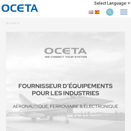
Select Language
▼
Accueil
>