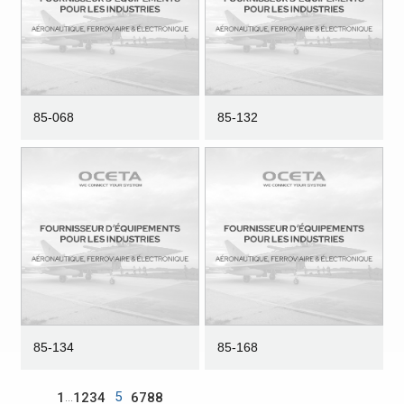
85-068
85-132
85-134
85-168
5
...
1
1
2
3
4
6
7
8
8