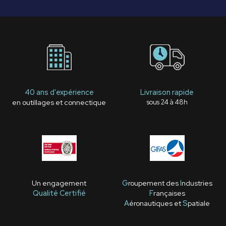
40 ans d'expérience
Livraison rapide
en outillages et connectique
sous 24 à 48h
Un engagement
G
roupement des
I
ndustries
Qualité Certifié
F
rançaises
A
éronautiques et
S
patiale