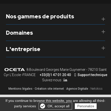
Nos gammes de produits
Domaines
L'entreprise
8 Boulevard Georges Marie Guynemer - 78210 Saint
Cyr L'Ecole -FRANCE
+33(0)1 47 01 20 40
Support technique
Suivez-nous :
Mentions légales
-
Création site internet
:
Agence Digitale :
Netskiss
If you continue to browse this website, you are allowing all third-
party services
OK, accept all
Personalize
Gérer les cookies