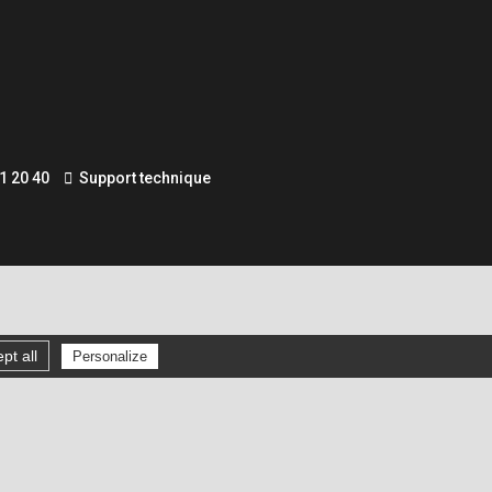
1 20 40
Support technique
pt all
Personalize
Gérer les cookies