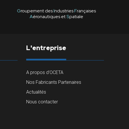
G
roupement des
I
ndustries
F
rançaises
A
éronautiques et
S
patiale
L'entreprise
A propos d'OCETA
Nos Fabricants Partenaires
Actualités
Nous contacter