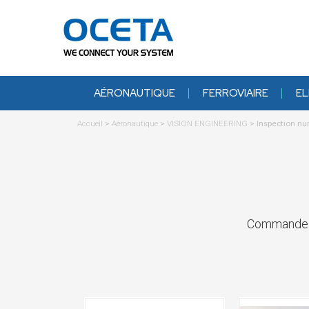
AÉRONAUTIQUE
FERROVIAIRE
EL
Accueil
>
Aéronautique
>
VISION ENGINEERING
>
Inspection n
Commandez d