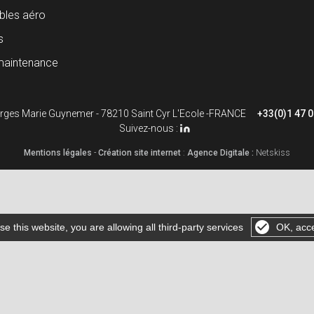
les aéro
s
maintenance
rges Marie Guynemer - 78210 Saint Cyr L'Ecole -FRANCE
+33(0)1 47 0
Suivez-nous :
Mentions légales
-
Création site internet
:
Agence Digitale :
Netskiss
se this website, you are allowing all third-party services
OK, acce