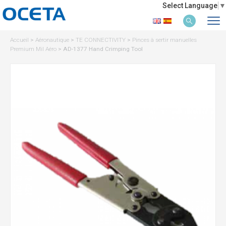
Select Language
▼
Accueil
>
Aéronautique
>
TE CONNECTIVITY
>
Pinces à sertir manuelles
Premium Mil Aéro
>
AD-1377 Hand Crimping Tool