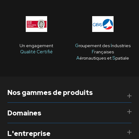
Un engagement
G
roupement des
I
ndustries
Qualité Certifié
F
rançaises
A
éronautiques et
S
patiale
Nos gammes de produits
Domaines
L'entreprise