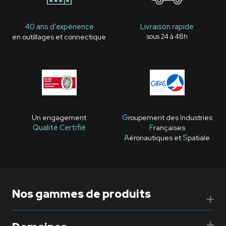
40 ans d'expérience
Livraison rapide
en outillages et connectique
sous 24 à 48h
Un engagement
G
roupement des
I
ndustries
Qualité Certifié
F
rançaises
A
éronautiques et
S
patiale
Nos gammes de produits