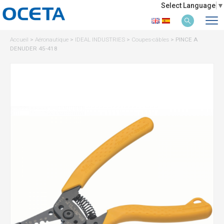
Select Language
▼
Accueil
>
Aéronautique
>
IDEAL INDUSTRIES
>
Coupes-câbles
>
PINCE A
DENUDER 45-418