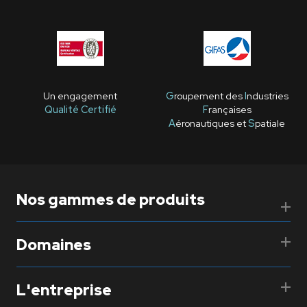
Un engagement
G
roupement des
I
ndustries
Qualité Certifié
F
rançaises
A
éronautiques et
S
patiale
Nos gammes de produits
Domaines
L'entreprise