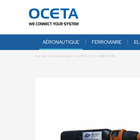
AÉRONAUTIQUE
FERROVIAIRE
EL
Accueil
>
Aéronautique
>
ALPES DEIS
>
ADT-120L