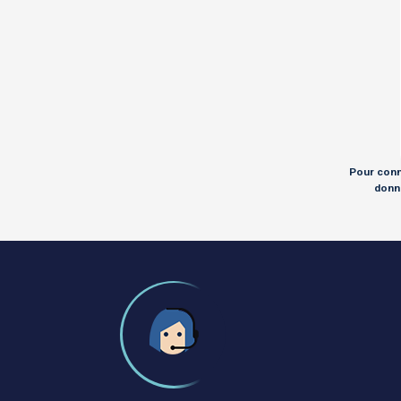
Pour conna
donné