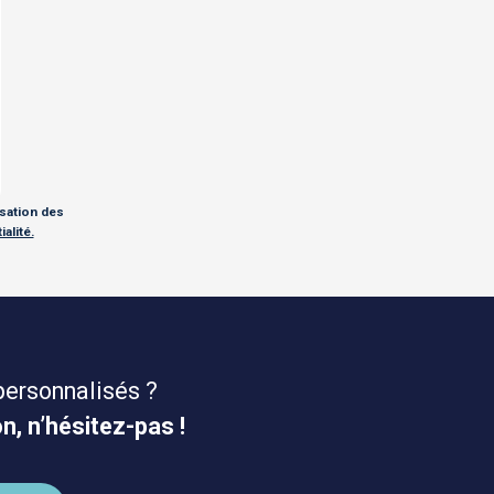
isation des
alité.
personnalisés ?
n, n’hésitez-pas !