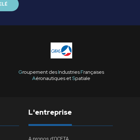
G
roupement des
I
ndustries
F
rançaises
A
éronautiques et
S
patiale
L'entreprise
A propos d'OCETA