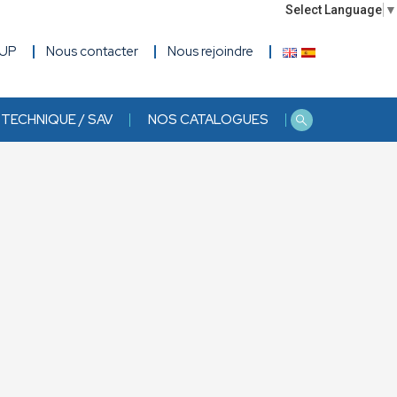
Select Language
▼
OUP
Nous contacter
Nous rejoindre
TECHNIQUE / SAV
NOS CATALOGUES