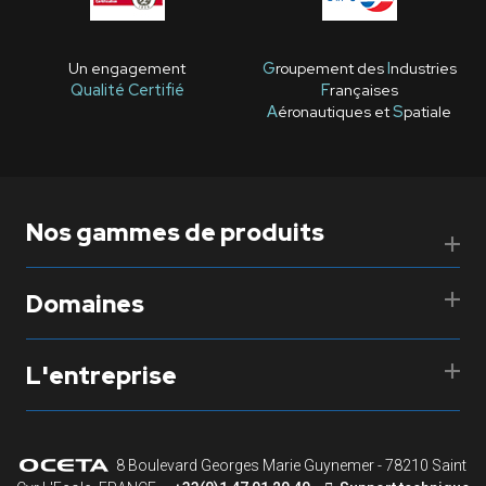
Un engagement
G
roupement des
I
ndustries
Qualité Certifié
F
rançaises
A
éronautiques et
S
patiale
Nos gammes de produits
Domaines
L'entreprise
8 Boulevard Georges Marie Guynemer - 78210 Saint