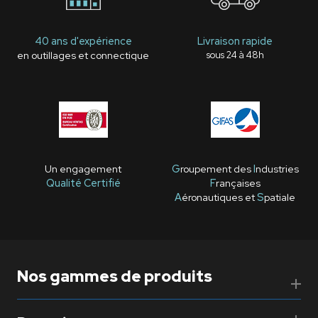
40 ans d'expérience
Livraison rapide
en outillages et connectique
sous 24 à 48h
Un engagement
G
roupement des
I
ndustries
Qualité Certifié
F
rançaises
A
éronautiques et
S
patiale
Nos gammes de produits