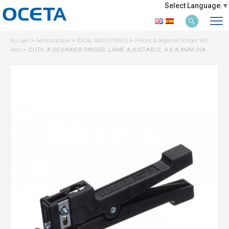
Select Language
▼
Accueil
>
Aéronautique
>
IDEAL INDUSTRIES
>
Pinces à dégainer Ringer Mil
Aéro
>
OUTIL A DEGAINER RINGER. LAME AJUSTABLE. 4.8 A 8MM DIA