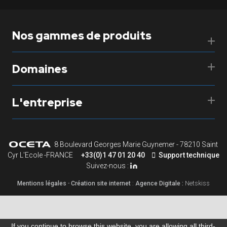
Nos gammes de produits
Domaines
L'entreprise
8 Boulevard Georges Marie Guynemer - 78210 Saint
Cyr L'Ecole -FRANCE
+33(0)1 47 01 20 40
Support technique
Suivez-nous :
Mentions légales
-
Création site internet
:
Agence Digitale :
Netskiss
If you continue to browse this website, you are allowing all third-