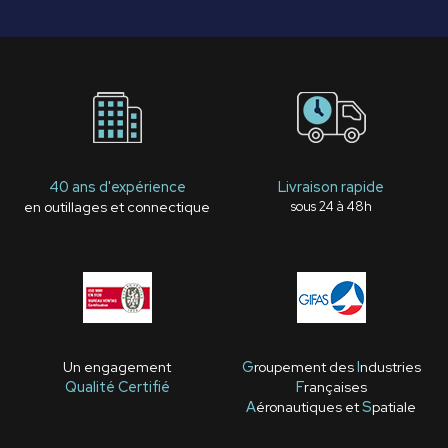
40 ans d'expérience
Livraison rapide
en outillages et connectique
sous 24 à 48h
Un engagement
G
roupement des
I
ndustries
Qualité Certifié
F
rançaises
A
éronautiques et
S
patiale