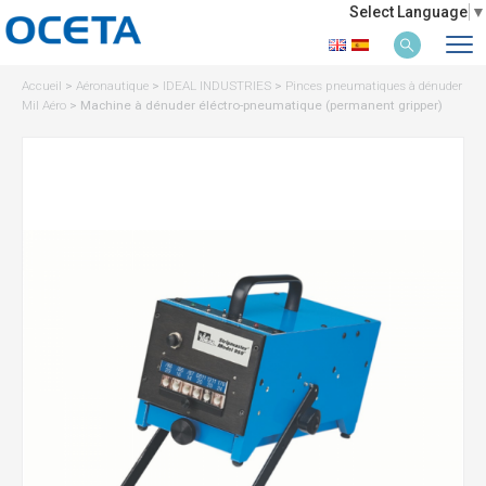
Select Language
▼
Accueil
>
Aéronautique
>
IDEAL INDUSTRIES
>
Pinces pneumatiques à dénuder
Mil Aéro
>
Machine à dénuder éléctro-pneumatique (permanent gripper)