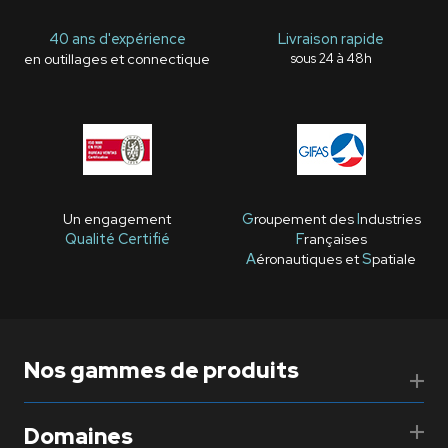
40 ans d'expérience
Livraison rapide
en outillages et connectique
sous 24 à 48h
Un engagement
G
roupement des
I
ndustries
Qualité Certifié
F
rançaises
A
éronautiques et
S
patiale
Nos gammes de produits
Domaines