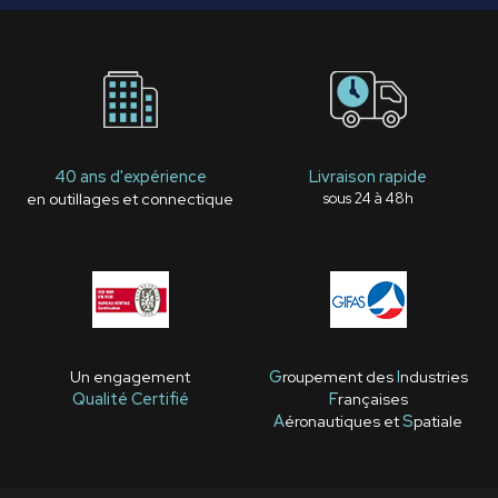
40 ans d'expérience
Livraison rapide
en outillages et connectique
sous 24 à 48h
Un engagement
G
roupement des
I
ndustries
Qualité Certifié
F
rançaises
A
éronautiques et
S
patiale