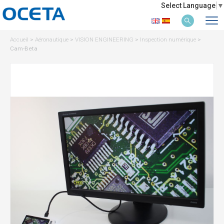
Select Language
▼
Accueil
>
Aéronautique
>
VISION ENGINEERING
>
Inspection numérique
>
Cam-Beta