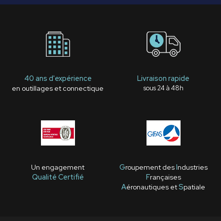
40 ans d'expérience
Livraison rapide
en outillages et connectique
sous 24 à 48h
Un engagement
G
roupement des
I
ndustries
Qualité Certifié
F
rançaises
A
éronautiques et
S
patiale